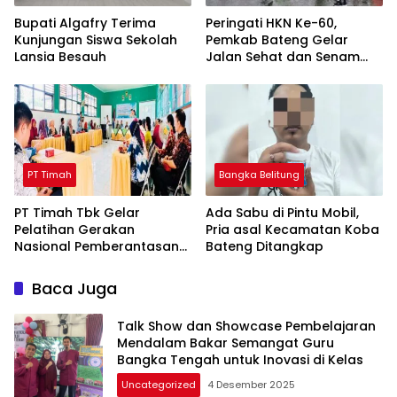
Bupati Algafry Terima
Peringati HKN Ke-60,
Kunjungan Siswa Sekolah
Pemkab Bateng Gelar
Lansia Besauh
Jalan Sehat dan Senam
Bahagia
PT Timah
Bangka Belitung
PT Timah Tbk Gelar
Ada Sabu di Pintu Mobil,
Pelatihan Gerakan
Pria asal Kecamatan Koba
Nasional Pemberantasan
Bateng Ditangkap
Buta Matematika
Terhadap 80 Guru di
Baca Juga
Beltim
Talk Show dan Showcase Pembelajaran
Mendalam Bakar Semangat Guru
Bangka Tengah untuk Inovasi di Kelas
Uncategorized
4 Desember 2025