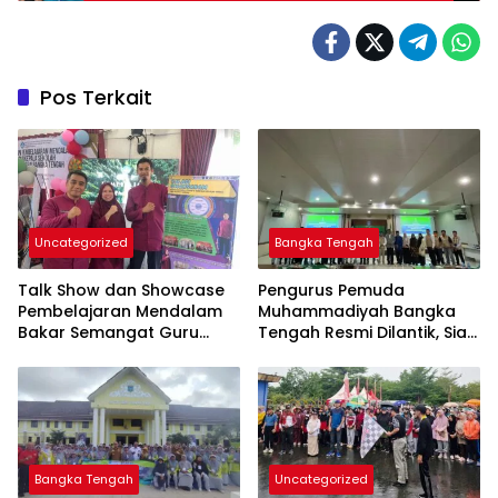
Pos Terkait
Uncategorized
Bangka Tengah
Talk Show dan Showcase
Pengurus Pemuda
Pembelajaran Mendalam
Muhammadiyah Bangka
Bakar Semangat Guru
Tengah Resmi Dilantik, Siap
Bangka Tengah untuk
Berkontribusi untuk
Inovasi di Kelas
Pembangunan Daerah
Bangka Tengah
Uncategorized