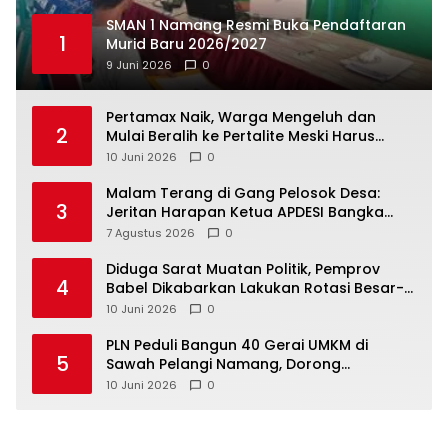
SMAN 1 Namang Resmi Buka Pendaftaran
1
Murid Baru 2026/2027
9 Juni 2026
0
‎Pertamax Naik, Warga Mengeluh dan
2
Mulai Beralih ke Pertalite Meski Harus
10 Juni 2026
0
Malam Terang di Gang Pelosok Desa:
3
Jeritan Harapan Ketua APDESI Bangka
Tengah untuk PLN Babel
7 Agustus 2026
0
‎Diduga Sarat Muatan Politik, Pemprov
4
Babel Dikabarkan Lakukan Rotasi Besar-
10 Juni 2026
0
‎PLN Peduli Bangun 40 Gerai UMKM di
5
Sawah Pelangi Namang, Dorong
10 Juni 2026
0