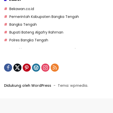
Bekawan.co.id
Pemerintah Kabupaten Bangka Tengah
Bangka Tengah
Bupati Bateng Algafry Rahman
Polres Bangka Tengah
https://perpusip.pamekasankab.go.id/
https://pelra.maritim.go.id/
https://kecsitim.sitarokab.go.id/
https://destinasi.sitarokab.go.id/
https://www.bdslot88vpn.com/
Didukung oleh WordPress
-
Tema: wpmedia.
https://ukpbj.natunakab.go.id/
https://penangbar.org/
panengg
https://panengg.me/
https://beras11.club/