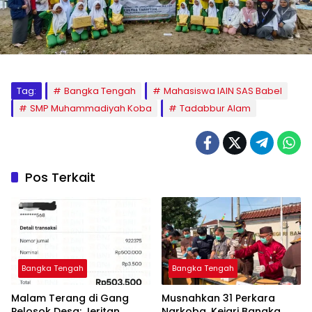
Tag:
Bangka Tengah
Mahasiswa IAIN SAS Babel
SMP Muhammadiyah Koba
Tadabbur Alam
Pos Terkait
Bangka Tengah
Bangka Tengah
Malam Terang di Gang
Musnahkan 31 Perkara
Pelosok Desa: Jeritan
Narkoba, Kejari Bangka