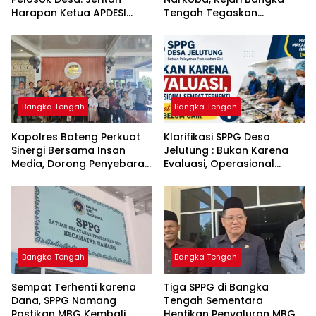
Harapan Ketua APDESI
Tengah Tegaskan
Bangka Tengah untuk PLN
Komitmen Berantas
Babel
Kejahatan Hingga Tuntas
Bangka Tengah
Bangka Tengah
‎Kapolres Bateng Perkuat
‎Klarifikasi SPPG Desa
Sinergi Bersama Insan
Jelutung : Bukan Karena
Media, Dorong Penyebaran
Evaluasi, Operasional
Informasi Akurat dan
Sempat Terhenti Akibat
Layanan Polri 110
Dana Banper Belum Cair
Bangka Tengah
Bangka Tengah
‎Sempat Terhenti karena
‎Tiga SPPG di Bangka
Dana, SPPG Namang
Tengah Sementara
Pastikan MBG Kembali
Hentikan Penyaluran MBG,