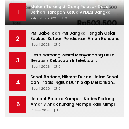
Malam Terang di Gang Pelosok Desa:
1
Jeritan Harapan Ketua APDESI Bangka
Tengah untuk PLN Babel
7 Agustus 2026
0
‎PMI Babel dan PMI Bangka Tengah Gelar
2
Edukasi Satuan Pendidikan Aman Bencana
11 Juni 2026
0
‎Desa Namang Resmi Menyandang Desa
3
Berbasis Kekayaan Intelektual
Kementerian Hukum RI
11 Juni 2026
0
‎Sehat Badane, Nikmat Durine! Jalan Sehat
4
dan Tradisi Ngiluk Durin Siap Meriahkan
Bangka Tengah
11 Juni 2026
0
Jemput Bola ke Kampus: Kades Perlang
5
Antar 3 Anak Kurang Mampu Raih Mimpi
Kuliah
12 Juni 2026
0