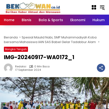
Langsung
ke
konten
Home
Bisnis
Bola & Sports
Ekonomi
Hukum & 
Beranda
Spesial Maulid Nabi, SMP Muhammadiyah Koba
bersama Mahasiswa IAIN SAS Babel Gelar Tadabbur Alam
Bangka Tengah
IMG-20240917-WA0172_1
Redaksi
0 Min Baca
17 September 2024