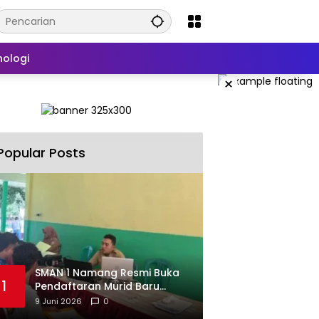
nologi
×
Popular Posts
SMAN 1 Namang Resmi Buka
1
Pendaftaran Murid Baru
2026/2027
9 Juni 2026
0