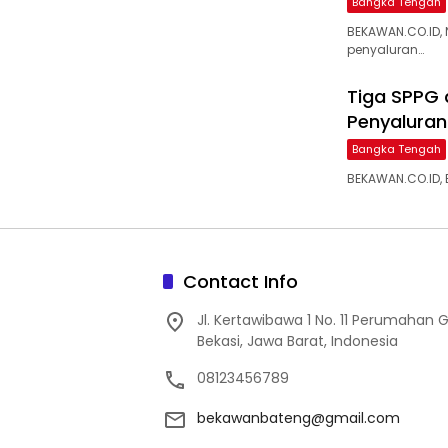
Bangka Tengah
BEKAWAN.CO.ID,
penyaluran…
‎Tiga SPPG
Penyaluran 
Bangka Tengah
BEKAWAN.CO.ID, 
Contact Info
Jl. Kertawibawa 1 No. 11 Perumahan 
Bekasi, Jawa Barat, Indonesia
08123456789
bekawanbateng@gmail.com