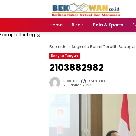
Langsung
ke
konten
Home
Bisnis
Bola & Sports
E
×
Beranda
Sugianto Resmi Terpilih Sebagai 
Bangka Tengah
2103882982
Redaksi
0 Min Baca
29 Januari 2023