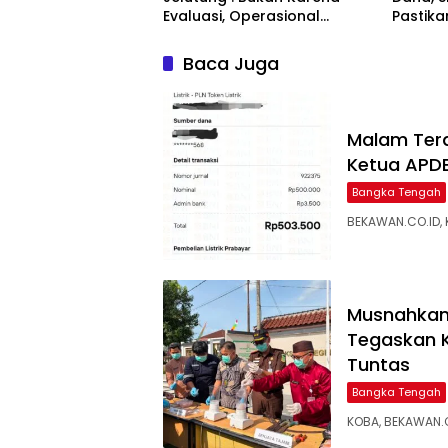
Evaluasi, Operasional
Pastik
Sempat Terhenti Akibat
Disalur
Dana Banper Belum Cair
Baca Juga
Malam Tera
Ketua APDE
Bangka Tengah
BEKAWAN.CO.ID, 
Musnahkan 
Tegaskan 
Tuntas
Bangka Tengah
KOBA, BEKAWAN.C