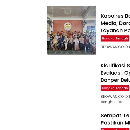
‎Kapolres 
Media, Dor
Layanan Pol
Bangka Tengah
BEKAWAN.CO.ID,
‎Klarifikas
Evaluasi, 
Banper Bel
Bangka Tengah
BEKAWAN.CO.ID,
penghentian…
‎Sempat Te
Pastikan M