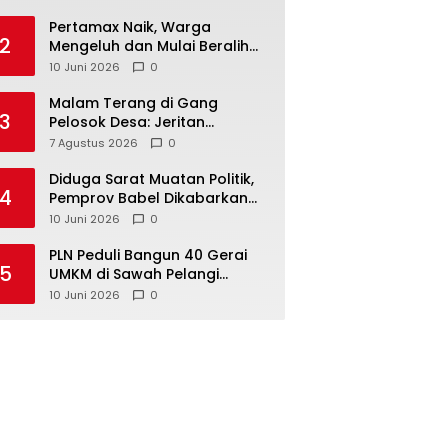
‎Pertamax Naik, Warga
2
Mengeluh dan Mulai Beralih
ke Pertalite Meski Harus Antre
10 Juni 2026
0
Malam Terang di Gang
3
Pelosok Desa: Jeritan
Harapan Ketua APDESI
7 Agustus 2026
0
Bangka Tengah untuk PLN
Babel
‎Diduga Sarat Muatan Politik,
4
Pemprov Babel Dikabarkan
Lakukan Rotasi Besar-
10 Juni 2026
0
besaran ASN hingga PPPK
‎PLN Peduli Bangun 40 Gerai
5
UMKM di Sawah Pelangi
Namang, Dorong
10 Juni 2026
0