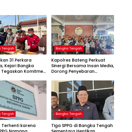
a Tengah
Bangka Tengah
kan 31 Perkara
‎Kapolres Bateng Perkuat
, Kejari Bangka
Sinergi Bersama Insan Media,
 Tegaskan Komitmen
Dorong Penyebaran
as Kejahatan Hingga
Informasi Akurat dan
Layanan Polri 110
a Tengah
Bangka Tengah
 Terhenti karena
‎Tiga SPPG di Bangka Tengah
SPPG Namang
Sementara Hentikan