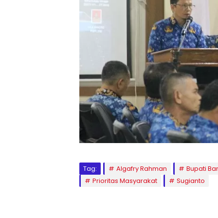
Tag:
Algafry Rahman
Bupati B
Prioritas Masyarakat
Sugianto