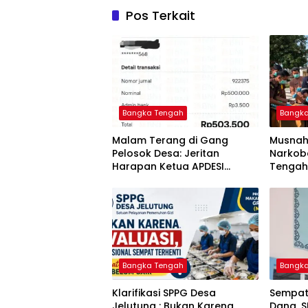
Pos Terkait
Bangka Tengah
Bangk
Malam Terang di Gang
Musnah
Pelosok Desa: Jeritan
Narkoba
Harapan Ketua APDESI
Tengah
Bangka Tengah untuk PLN
Berant
Babel
Tuntas
Bangka Tengah
Bangk
‎Klarifikasi SPPG Desa
‎Sempat
Jelutung : Bukan Karena
Dana, 