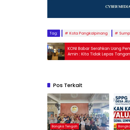
Tag:
Kota Pangkalpinang
Sump
KONI Babar Serahkan Uang Pembi
Amin : Kita Tidak Lepas Tanga
Pos Terkait
Bangka Tengah
Bangk