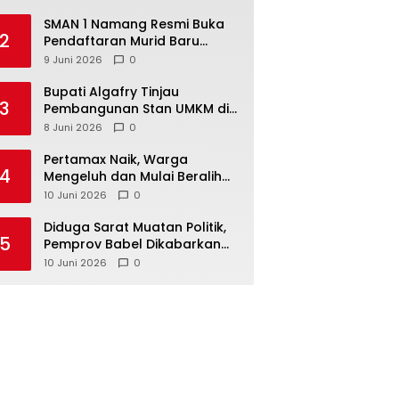
SMAN 1 Namang Resmi Buka
2
Pendaftaran Murid Baru
2026/2027
9 Juni 2026
0
‎Bupati Algafry Tinjau
3
Pembangunan Stan UMKM di
Pelangi Sawah Namang,
8 Juni 2026
0
Dorong Wisata dan Ekonomi
Lokal Kian Tertata
‎Pertamax Naik, Warga
4
Mengeluh dan Mulai Beralih
ke Pertalite Meski Harus Antre
10 Juni 2026
0
‎Diduga Sarat Muatan Politik,
5
Pemprov Babel Dikabarkan
Lakukan Rotasi Besar-
10 Juni 2026
0
besaran ASN hingga PPPK