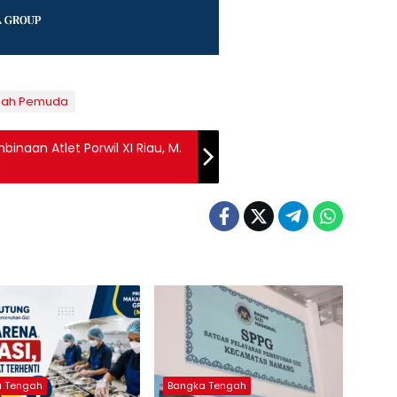
ah Pemuda
naan Atlet Porwil XI Riau, M.
n
a Tengah
Bangka Tengah