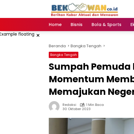
Langsung
ke
konten
Home
Bisnis
Bola & Sports
E
×
Beranda
Bangka Tengah
Bangka Tengah
Sumpah Pemuda ke
Momentum Memba
Memajukan Neger
Redaksi
1 Min Baca
30 Oktober 2023