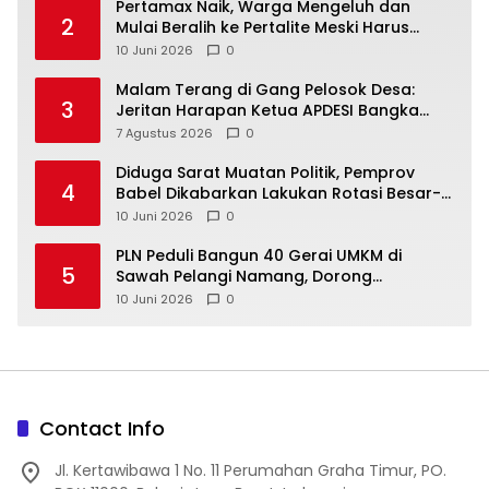
‎Pertamax Naik, Warga Mengeluh dan
2
Mulai Beralih ke Pertalite Meski Harus
10 Juni 2026
0
Malam Terang di Gang Pelosok Desa:
3
Jeritan Harapan Ketua APDESI Bangka
Tengah untuk PLN Babel
7 Agustus 2026
0
‎Diduga Sarat Muatan Politik, Pemprov
4
Babel Dikabarkan Lakukan Rotasi Besar-
10 Juni 2026
0
‎PLN Peduli Bangun 40 Gerai UMKM di
5
Sawah Pelangi Namang, Dorong
10 Juni 2026
0
Contact Info
Jl. Kertawibawa 1 No. 11 Perumahan Graha Timur, PO.