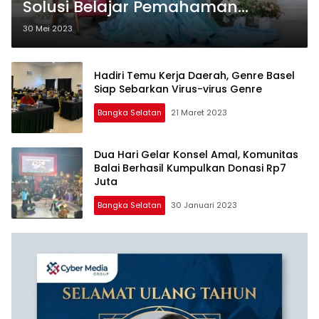
Solusi Belajar Pemahaman
Tentang GenRe Yang Interaktif
30 Mei 2023
dan Inovatif
Hadiri Temu Kerja Daerah, Genre Basel
Siap Sebarkan Virus-virus Genre
Bangka Selatan
21 Maret 2023
Dua Hari Gelar Konsel Amal, Komunitas
Balai Berhasil Kumpulkan Donasi Rp7
Juta
Bangka Selatan
30 Januari 2023