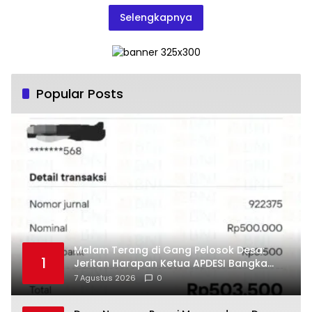
Selengkapnya
Popular Posts
Malam Terang di Gang Pelosok Desa:
1
Jeritan Harapan Ketua APDESI Bangka
Tengah untuk PLN Babel
7 Agustus 2026
0