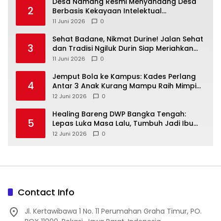
‎Desa Namang Resmi Menyandang Desa
2
Berbasis Kekayaan Intelektual
Kementerian Hukum RI
11 Juni 2026
0
‎Sehat Badane, Nikmat Durine! Jalan Sehat
3
dan Tradisi Ngiluk Durin Siap Meriahkan
Bangka Tengah
11 Juni 2026
0
Jemput Bola ke Kampus: Kades Perlang
4
Antar 3 Anak Kurang Mampu Raih Mimpi
Kuliah
12 Juni 2026
0
Healing Bareng DWP Bangka Tengah:
5
Lepas Luka Masa Lalu, Tumbuh Jadi Ibu
yang Tangguh
12 Juni 2026
0
Contact Info
Jl. Kertawibawa 1 No. 11 Perumahan Graha Timur, PO.