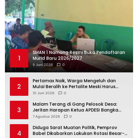
SMAN 1 Namang Resmi Buka Pendaftaran
1
Murid Baru 2026/2027
9 Juni 2026
0
‎Pertamax Naik, Warga Mengeluh dan
2
Mulai Beralih ke Pertalite Meski Harus
10 Juni 2026
0
Malam Terang di Gang Pelosok Desa:
3
Jeritan Harapan Ketua APDESI Bangka
Tengah untuk PLN Babel
7 Agustus 2026
0
‎Diduga Sarat Muatan Politik, Pemprov
4
Babel Dikabarkan Lakukan Rotasi Besar-