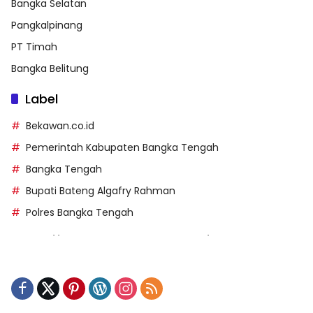
Bangka Selatan
Pangkalpinang
PT Timah
Bangka Belitung
Label
Bekawan.co.id
Pemerintah Kabupaten Bangka Tengah
Bangka Tengah
Bupati Bateng Algafry Rahman
Polres Bangka Tengah
https://perpusip.pamekasankab.go.id/
https://pelra.maritim.go.id/
https://kecsitim.sitarokab.go.id/
https://destinasi.sitarokab.go.id/