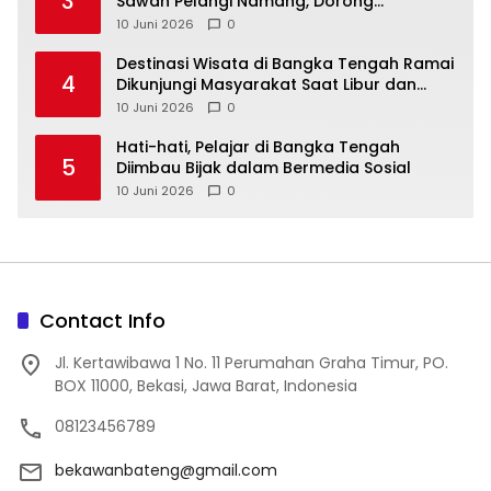
3
Sawah Pelangi Namang, Dorong
10 Juni 2026
0
‎Destinasi Wisata di Bangka Tengah Ramai
4
Dikunjungi Masyarakat Saat Libur dan
Akhir Pekan
10 Juni 2026
0
‎Hati-hati, Pelajar di Bangka Tengah
5
Diimbau Bijak dalam Bermedia Sosial
10 Juni 2026
0
Contact Info
Jl. Kertawibawa 1 No. 11 Perumahan Graha Timur, PO.
BOX 11000, Bekasi, Jawa Barat, Indonesia
08123456789
bekawanbateng@gmail.com