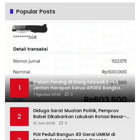
Popular Posts
Malam Terang di Gang Pelosok Desa:
1
Jeritan Harapan Ketua APDESI Bangka
Tengah untuk PLN Babel
7 Agustus 2026
0
‎Diduga Sarat Muatan Politik, Pemprov
2
Babel Dikabarkan Lakukan Rotasi Besar-
10 Juni 2026
0
‎PLN Peduli Bangun 40 Gerai UMKM di