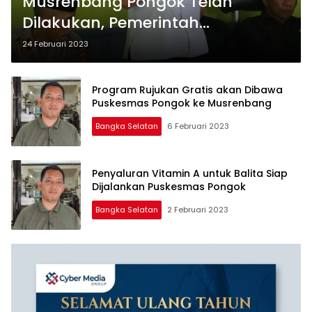
Musrenbang Pongok Telah
Dilakukan, Pemerintah
Kecamatan Catat 108 Aspirasi
24 Februari 2023
Program Rujukan Gratis akan Dibawa
Puskesmas Pongok ke Musrenbang
Bangka Selatan
6 Februari 2023
Penyaluran Vitamin A untuk Balita Siap
Dijalankan Puskesmas Pongok
Bangka Selatan
2 Februari 2023