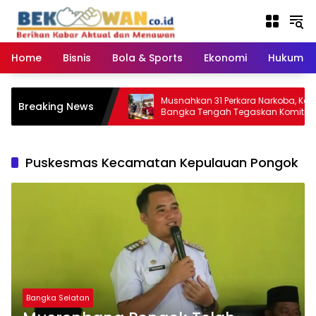
Langsung
ke
konten
Home
Bisnis
Bola & Sports
Ekonomi
Hukum & 
 Pelosok Desa:
Musnahkan 31 Perkara Narkoba, Kejari
Breaking News
a APDESI Bangka
Bangka Tengah Tegaskan Komitmen
el
Berantas Kejahatan Hingga Tuntas
Puskesmas Kecamatan Kepulauan Pongok
Bangka Selatan