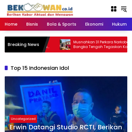
Langsung
ke
konten
Home
Bisnis
Bola & Sports
Ekonomi
Hukum & 
i Gang Pelosok Desa:
Musnahkan 31 Perkara Narkoba, Kejar
Breaking News
n Ketua APDESI Bangka
Bangka Tengah Tegaskan Komitme
LN Babel
Berantas Kejahatan Hingga Tuntas
Top 15 Indonesian Idol
Uncategorized
Erwin Datangi Studio RCTI, Berikan