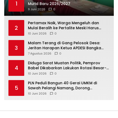
1
Murid Baru 2026/2027
9 Juni 2026
0
‎Pertamax Naik, Warga Mengeluh dan
2
Mulai Beralih ke Pertalite Meski Harus
10 Juni 2026
0
Malam Terang di Gang Pelosok Desa:
3
Jeritan Harapan Ketua APDESI Bangka
Tengah untuk PLN Babel
7 Agustus 2026
0
‎Diduga Sarat Muatan Politik, Pemprov
4
Babel Dikabarkan Lakukan Rotasi Besar-
10 Juni 2026
0
‎PLN Peduli Bangun 40 Gerai UMKM di
5
Sawah Pelangi Namang, Dorong
10 Juni 2026
0