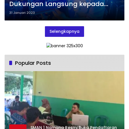
Dukungan Langsung kepada
Josse
31 Januari 2023
Selengkapnya
Popular Posts
SMAN 1 Namang Resmi Buka Pendaftaran