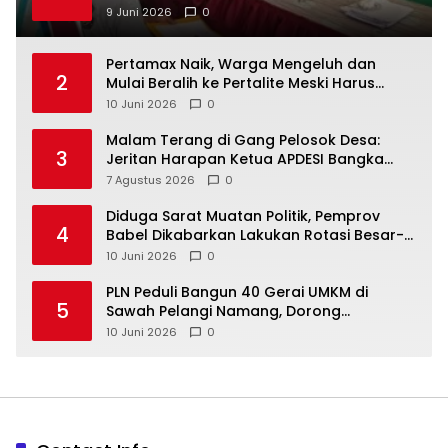
9 Juni 2026
0
‎Pertamax Naik, Warga Mengeluh dan
2
Mulai Beralih ke Pertalite Meski Harus
10 Juni 2026
0
Malam Terang di Gang Pelosok Desa:
3
Jeritan Harapan Ketua APDESI Bangka
Tengah untuk PLN Babel
7 Agustus 2026
0
‎Diduga Sarat Muatan Politik, Pemprov
4
Babel Dikabarkan Lakukan Rotasi Besar-
10 Juni 2026
0
‎PLN Peduli Bangun 40 Gerai UMKM di
5
Sawah Pelangi Namang, Dorong
10 Juni 2026
0