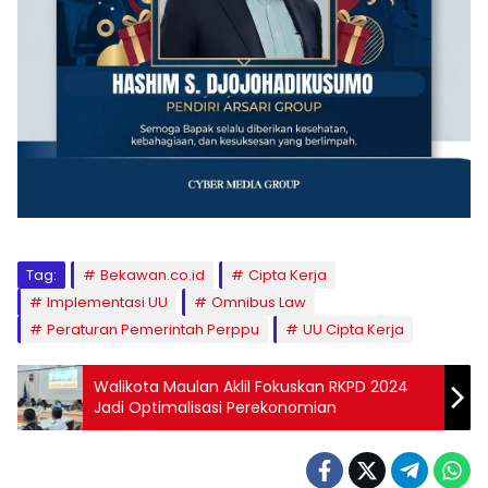
Tag:
Bekawan.co.id
Cipta Kerja
Implementasi UU
Omnibus Law
Peraturan Pemerintah Perppu
UU Cipta Kerja
Walikota Maulan Aklil Fokuskan RKPD 2024
Jadi Optimalisasi Perekonomian