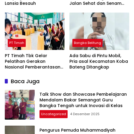
Lansia Besauh
Jalan Sehat dan Senam
Bahagia
PT Timah
Bangka Belitung
PT Timah Tbk Gelar
Ada Sabu di Pintu Mobil,
Pelatihan Gerakan
Pria asal Kecamatan Koba
Nasional Pemberantasan
Bateng Ditangkap
Buta Matematika
Terhadap 80 Guru di
Baca Juga
Beltim
Talk Show dan Showcase Pembelajaran
Mendalam Bakar Semangat Guru
Bangka Tengah untuk Inovasi di Kelas
Uncategorized
4 Desember 2025
Pengurus Pemuda Muhammadiyah