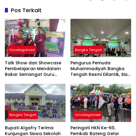
Pos Terkait
Uncategorized
Bangka Tengah
Talk Show dan Showcase
Pengurus Pemuda
Pembelajaran Mendalam
Muhammadiyah Bangka
Bakar Semangat Guru
Tengah Resmi Dilantik, Siap
Bangka Tengah untuk
Berkontribusi untuk
Inovasi di Kelas
Pembangunan Daerah
Bangka Tengah
Uncategorized
Bupati Algafry Terima
Peringati HKN Ke-60,
Kunjungan Siswa Sekolah
Pemkab Bateng Gelar