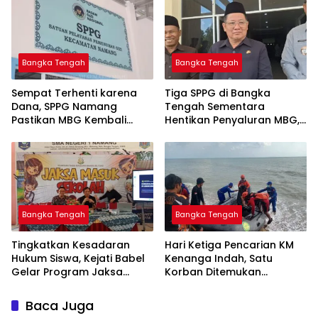
Bangka Tengah
Bangka Tengah
‎Sempat Terhenti karena
‎Tiga SPPG di Bangka
Dana, SPPG Namang
Tengah Sementara
Pastikan MBG Kembali
Hentikan Penyaluran MBG,
Disalurkan Mulai Senin
Bangka Tengah
Bangka Tengah
Tingkatkan Kesadaran
Hari Ketiga Pencarian KM
Hukum Siswa, Kejati Babel
Kenanga Indah, Satu
Gelar Program Jaksa
Korban Ditemukan
Masuk Sekolah di SMAN 1
Mengapung di Laut
Namang
Baca Juga