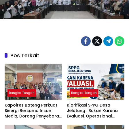
Pos Terkait
Bangka Tengah
Bangka Tengah
‎Kapolres Bateng Perkuat
‎Klarifikasi SPPG Desa
Sinergi Bersama Insan
Jelutung : Bukan Karena
Media, Dorong Penyebaran
Evaluasi, Operasional
Informasi Akurat dan
Sempat Terhenti Akibat
Layanan Polri 110
Dana Banper Belum Cair