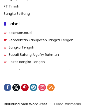
PT Timah
Bangka Belitung
Label
Bekawan.co.id
Pemerintah Kabupaten Bangka Tengah
Bangka Tengah
Bupati Bateng Algafry Rahman
Polres Bangka Tengah
https://perpusip.pamekasankab.go.id/
https://pelra.maritim.go.id/
https://kecsitim.sitarokab.go.id/
https://destinasi.sitarokab.go.id/
https://www.bdslot88vpn.com/
Didukung oleh WordPress
-
Tema: wpmedia.