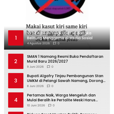
Viral! Ajakan Tolak LGBT di Bangka
1
Belitung Menggema di Media Sosial
4 Agustus 2026
0
SMAN 1 Namang Resmi Buka Pendaftaran
2
Murid Baru 2026/2027
9 Juni 2026
0
‎Bupati Algafry Tinjau Pembangunan Stan
3
UMKM di Pelangi Sawah Namang, Dorong
Wisata dan Ekonomi Lokal Kian Tertata
8 Juni 2026
0
‎Pertamax Naik, Warga Mengeluh dan
4
Mulai Beralih ke Pertalite Meski Harus
10 Juni 2026
0