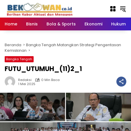
Langsung
ke
konten
Home
Bisnis
Bola & Sports
Ekonomi
Hukum & 
Beranda
Bangka Tengah Matangkan Strategi Pengentasan
Kemiskinan
Bangka Tengah
FUTU_UTUMUH_(11)2_1
Redaksi
0 Min Baca
1 Mei 2025