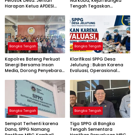
Pelosok Desa: Jeritan
Narkoba, Kejari Bangka
Harapan Ketua APDESI
Tengah Tegaskan
Bangka Tengah untuk PLN
Komitmen Berantas
Babel
Kejahatan Hingga Tuntas
Bangka Tengah
Bangka Tengah
‎Kapolres Bateng Perkuat
‎Klarifikasi SPPG Desa
Sinergi Bersama Insan
Jelutung : Bukan Karena
Media, Dorong Penyebaran
Evaluasi, Operasional
Informasi Akurat dan
Sempat Terhenti Akibat
Layanan Polri 110
Dana Banper Belum Cair
Bangka Tengah
Bangka Tengah
‎Sempat Terhenti karena
‎Tiga SPPG di Bangka
Dana, SPPG Namang
Tengah Sementara
Pastikan MBG Kembali
Hentikan Penyaluran MBG,