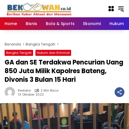
Langsung
ke
konten
Home
Bisnis
Bola & Sports
Ekonomi
Hukum & 
Beranda
Bangka Tengah
Bangka Tengah
Hukum dan Kriminal
GA dan SE Terdakwa Pencurian Uang
850 Juta Milik Kapolres Bateng,
Divonis 3 Bulan 15 Hari
Redaksi
2 Min Baca
13 Oktober 2023