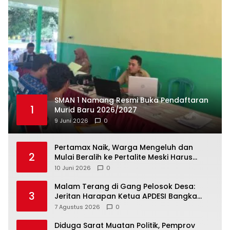
SMAN 1 Namang Resmi Buka Pendaftaran
1
Murid Baru 2026/2027
9 Juni 2026
0
‎Pertamax Naik, Warga Mengeluh dan
2
Mulai Beralih ke Pertalite Meski Harus
10 Juni 2026
0
Malam Terang di Gang Pelosok Desa:
3
Jeritan Harapan Ketua APDESI Bangka
Tengah untuk PLN Babel
7 Agustus 2026
0
‎Diduga Sarat Muatan Politik, Pemprov