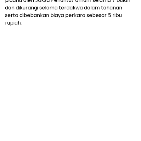
pidana oleh Jaksa Penuntut Umum selama 7 bulan
dan dikurangi selama terdakwa dalam tahanan
serta dibebankan biaya perkara sebesar 5 ribu
rupiah.