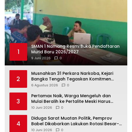
SMAN 1 Namang Resmi Buka Pendaftaran
1
Murid Baru 2026/2027
9 Juni 2026
0
Musnahkan 31 Perkara Narkoba, Kejari
2
Bangka Tengah Tegaskan Komitmen
Berantas Kejahatan Hingga Tuntas
6 Agustus 2026
0
‎Pertamax Naik, Warga Mengeluh dan
3
Mulai Beralih ke Pertalite Meski Harus
10 Juni 2026
0
‎Diduga Sarat Muatan Politik, Pemprov
4
Babel Dikabarkan Lakukan Rotasi Besar-
10 Juni 2026
0