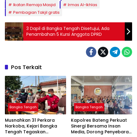
Ikatan Remaja Masjid
Irmas Al-Ikhlas
Pembagian Takjil gratis
3 Dapil di Bangka Tengah Disetujui, Ada
Penambahan 5 Kursi Anggota DPRD
Pos Terkait
Bangka Tengah
Bangka Tengah
Musnahkan 31 Perkara
‎Kapolres Bateng Perkuat
Narkoba, Kejari Bangka
Sinergi Bersama Insan
Tengah Tegaskan
Media, Dorong Penyebaran