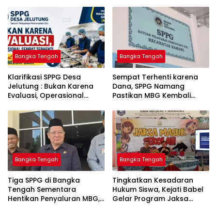
Komitmen Berantas
Informasi Akurat dan
Kejahatan Hingga Tuntas
Layanan Polri 110
Bangka Tengah
Bangka Tengah
‎Klarifikasi SPPG Desa
‎Sempat Terhenti karena
Jelutung : Bukan Karena
Dana, SPPG Namang
Evaluasi, Operasional
Pastikan MBG Kembali
Sempat Terhenti Akibat
Disalurkan Mulai Senin
Dana Banper Belum Cair
Bangka Tengah
Bangka Tengah
‎Tiga SPPG di Bangka
Tingkatkan Kesadaran
Tengah Sementara
Hukum Siswa, Kejati Babel
Hentikan Penyaluran MBG,
Gelar Program Jaksa
Masuk Sekolah di SMAN 1