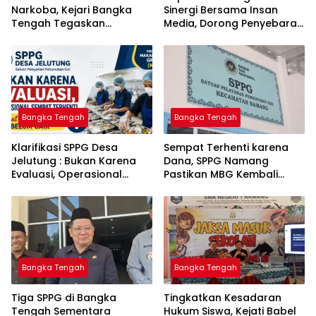
Narkoba, Kejari Bangka
Sinergi Bersama Insan
Tengah Tegaskan
Media, Dorong Penyebaran
Komitmen Berantas
Informasi Akurat dan
Kejahatan Hingga Tuntas
Layanan Polri 110
Bangka Tengah
Bangka Tengah
‎Klarifikasi SPPG Desa
‎Sempat Terhenti karena
Jelutung : Bukan Karena
Dana, SPPG Namang
Evaluasi, Operasional
Pastikan MBG Kembali
Sempat Terhenti Akibat
Disalurkan Mulai Senin
Dana Banper Belum Cair
Bangka Tengah
Bangka Tengah
‎Tiga SPPG di Bangka
Tingkatkan Kesadaran
Tengah Sementara
Hukum Siswa, Kejati Babel