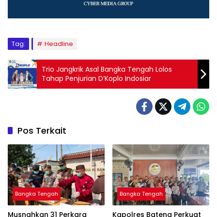
Tag:
Headline
Trio Jangkrik Asal Bangka Tengah Lolos
Tahap Penjurian D’Koplo Indosiar
Pos Terkait
Bangka Tengah
Bangka Tengah
Musnahkan 31 Perkara
‎Kapolres Bateng Perkuat