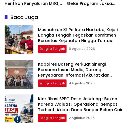
Hentikan Penyaluran MBG,
Gelar Program Jaksa
Masuk Sekolah di SMAN 1
Namang
Baca Juga
Musnahkan 31 Perkara Narkoba, Kejari
Bangka Tengah Tegaskan Komitmen
Berantas Kejahatan Hingga Tuntas
Bangka Tengah
6 Agustus 2026
‎Kapolres Bateng Perkuat Sinergi
Bersama Insan Media, Dorong
Penyebaran Informasi Akurat dan
Layanan Polri 110
Bangka Tengah
4 Agustus 2026
‎Klarifikasi SPPG Desa Jelutung : Bukan
Karena Evaluasi, Operasional Sempat
Terhenti Akibat Dana Banper Belum Cair
Bangka Tengah
2 Agustus 2026