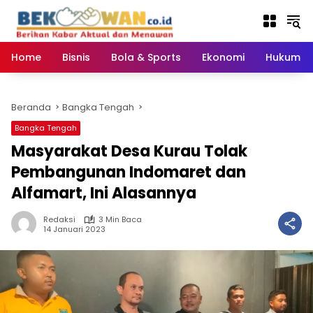
Langsung
ke
konten
Home
Bisnis
Bola & Sports
Ekonomi
Hukum & 
Beranda
Bangka Tengah
Bangka Tengah
Masyarakat Desa Kurau Tolak
Pembangunan Indomaret dan
Alfamart, Ini Alasannya
Redaksi
3 Min Baca
14 Januari 2023