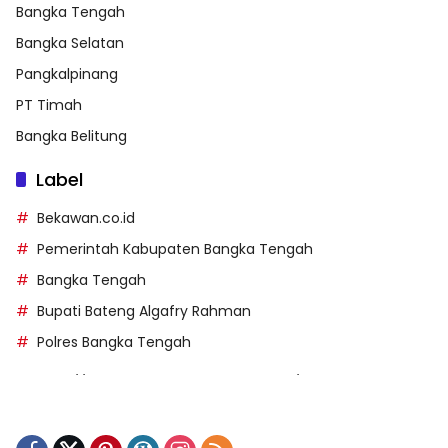
Bangka Tengah
Bangka Selatan
Pangkalpinang
PT Timah
Bangka Belitung
Label
Bekawan.co.id
Pemerintah Kabupaten Bangka Tengah
Bangka Tengah
Bupati Bateng Algafry Rahman
Polres Bangka Tengah
https://perpusip.pamekasankab.go.id/
https://pelra.maritim.go.id/
https://kecsitim.sitarokab.go.id/