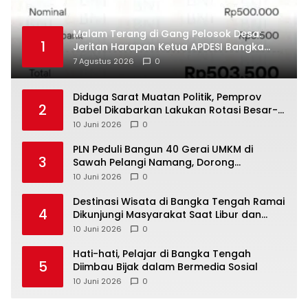
Malam Terang di Gang Pelosok Desa:
1
Jeritan Harapan Ketua APDESI Bangka
Tengah untuk PLN Babel
7 Agustus 2026
0
‎Diduga Sarat Muatan Politik, Pemprov
2
Babel Dikabarkan Lakukan Rotasi Besar-
10 Juni 2026
0
‎PLN Peduli Bangun 40 Gerai UMKM di
3
Sawah Pelangi Namang, Dorong
10 Juni 2026
0
‎Destinasi Wisata di Bangka Tengah Ramai
4
Dikunjungi Masyarakat Saat Libur dan
Akhir Pekan
10 Juni 2026
0
‎Hati-hati, Pelajar di Bangka Tengah
5
Diimbau Bijak dalam Bermedia Sosial
10 Juni 2026
0