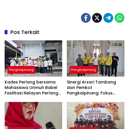
Pos Terkait
Pangkalpinang
Pangkalpinang
Kades Perlang bersama
‎Sinergi Arsari Tambang
Mahasiswa Unmuh Babel
dan Pemkot
Fasilitasi Nelayan Perlang
Pangkalpinang: Fokus
dan Trubus Buat PAS Kecil
Tingkatkan Kesejahteraan
di KSOP Pangkalbalam