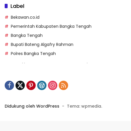
Label
Bekawan.co.id
Pemerintah Kabupaten Bangka Tengah
Bangka Tengah
Bupati Bateng Algafry Rahman
Polres Bangka Tengah
https://perpusip.pamekasankab.go.id/
https://pelra.maritim.go.id/
https://kecsitim.sitarokab.go.id/
https://destinasi.sitarokab.go.id/
https://www.bdslot88vpn.com/
Didukung oleh WordPress
-
Tema: wpmedia.
https://ukpbj.natunakab.go.id/
https://penangbar.org/
panengg
https://panengg.me/
https://beras11.club/