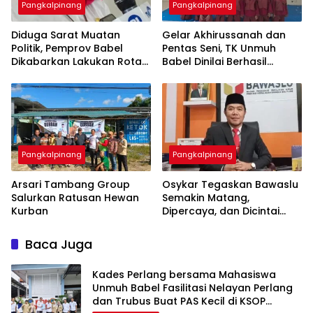
Pangkalpinang
Pangkalpinang
‎Diduga Sarat Muatan
‎Gelar Akhirussanah dan
Politik, Pemprov Babel
Pentas Seni, TK Unmuh
Dikabarkan Lakukan Rotasi
Babel Dinilai Berhasil
Besar-besaran ASN hingga
Pangkalpinang
Pangkalpinang
‎Arsari Tambang Group
Osykar Tegaskan Bawaslu
Salurkan Ratusan Hewan
Semakin Matang,
Kurban
Dipercaya, dan Dicintai
Masyarakat
Baca Juga
Kades Perlang bersama Mahasiswa
Unmuh Babel Fasilitasi Nelayan Perlang
dan Trubus Buat PAS Kecil di KSOP