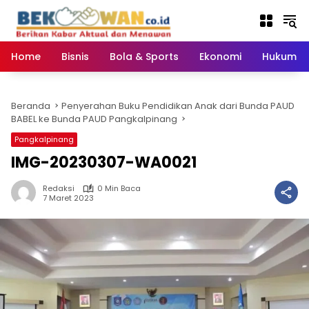
Langsung
ke
konten
Home
Bisnis
Bola & Sports
Ekonomi
Hukum & 
Beranda
Penyerahan Buku Pendidikan Anak dari Bunda PAUD
BABEL ke Bunda PAUD Pangkalpinang
Pangkalpinang
IMG-20230307-WA0021
Redaksi
0 Min Baca
7 Maret 2023