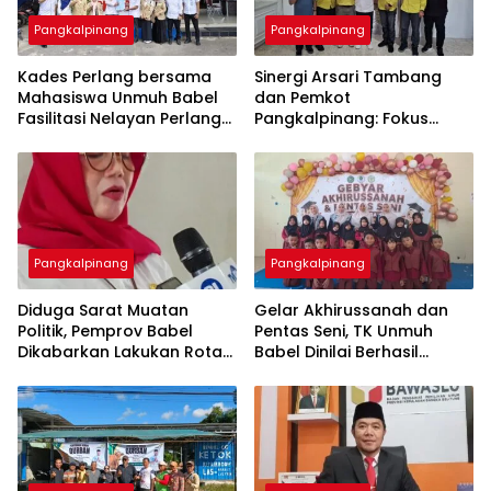
Pangkalpinang
Pangkalpinang
Kades Perlang bersama
‎Sinergi Arsari Tambang
Mahasiswa Unmuh Babel
dan Pemkot
Fasilitasi Nelayan Perlang
Pangkalpinang: Fokus
dan Trubus Buat PAS Kecil
Tingkatkan Kesejahteraan
di KSOP Pangkalbalam
Pangkalpinang
Pangkalpinang
‎Diduga Sarat Muatan
‎Gelar Akhirussanah dan
Politik, Pemprov Babel
Pentas Seni, TK Unmuh
Dikabarkan Lakukan Rotasi
Babel Dinilai Berhasil
Besar-besaran ASN hingga