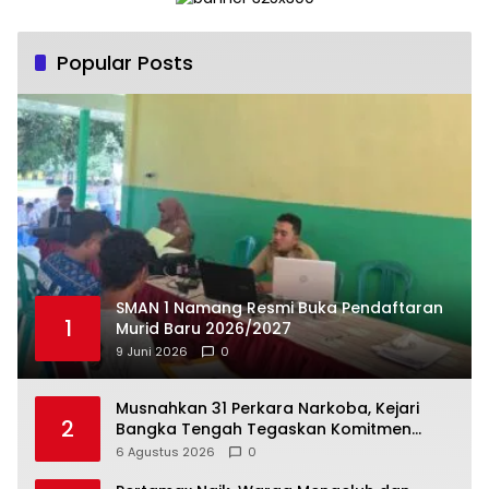
Popular Posts
SMAN 1 Namang Resmi Buka Pendaftaran
1
Murid Baru 2026/2027
9 Juni 2026
0
Musnahkan 31 Perkara Narkoba, Kejari
2
Bangka Tengah Tegaskan Komitmen
Berantas Kejahatan Hingga Tuntas
6 Agustus 2026
0