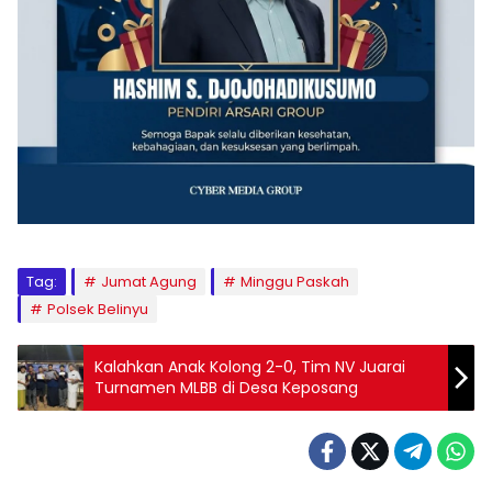
Tag:
Jumat Agung
Minggu Paskah
Polsek Belinyu
Kalahkan Anak Kolong 2-0, Tim NV Juarai
Turnamen MLBB di Desa Keposang