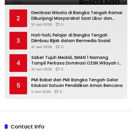
‎Destinasi Wisata di Bangka Tengah Ramai
2
Dikunjungi Masyarakat Saat Libur dan
Akhir Pekan
10 Juni 2026
0
‎Hati-hati, Pelajar di Bangka Tengah
3
Diimbau Bijak dalam Bermedia Sosial
10 Juni 2026
0
‎Sabet Tujuh Medali, SMAN 1 Namang
4
Tampil Perkasa Dominasi O2SN Wilayah I
10 Juni 2026
0
‎PMI Babel dan PMI Bangka Tengah Gelar
5
Edukasi Satuan Pendidikan Aman Bencana
11 Juni 2026
0
Contact Info