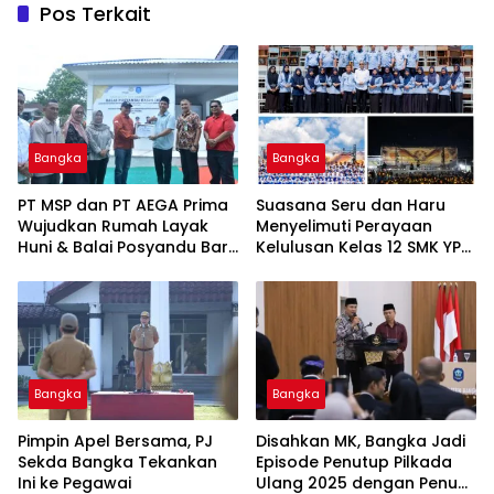
Pos Terkait
Bangka
Bangka
‎PT MSP dan PT AEGA Prima
Suasana Seru dan Haru
Wujudkan Rumah Layak
Menyelimuti Perayaan
Huni & Balai Posyandu Baru
Kelulusan Kelas 12 SMK YPN
untuk Warga Jelitik
Belinyu
Sungailiat
Bangka
Bangka
Pimpin Apel Bersama, PJ
Disahkan MK, Bangka Jadi
Sekda Bangka Tekankan
Episode Penutup Pilkada
Ini ke Pegawai
Ulang 2025 dengan Penuh