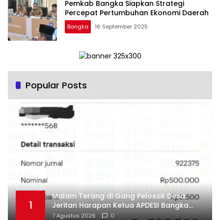
Pemkab Bangka Siapkan Strategi
Percepat Pertumbuhan Ekonomi Daerah
Bangka
16 September 2025
Popular Posts
Malam Terang di Gang Pelosok Desa:
1
Jeritan Harapan Ketua APDESI Bangka
Tengah untuk PLN Babel
7 Agustus 2026
0