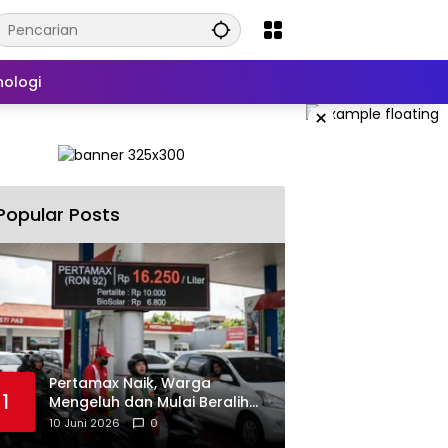
nologi
×
Popular Posts
‎Pertamax Naik, Warga
1
Mengeluh dan Mulai Beralih
ke Pertalite Meski Harus Antre
10 Juni 2026
0