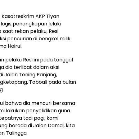
 Kasatreskrim AKP Tiyan
logis penangkapan lelaki
a saat rekan pelaku, Resi
i pencurian di bengkel milik
a Hairul.
 pelaku Resi ini pada tanggal
a dia terlibat dalam aksi
di Jalan Tening Panjang,
ngketapang, Toboali pada bulan
g.
akui bahwa dia mencuri bersama
ami lakukan penyelidikan guna
tepatnya tadi pagi, kami
g berada di Jalan Damai, kita
an Talingga.