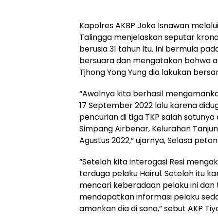
Kapolres AKBP Joko Isnawan melalui
Talingga menjelaskan seputar krono
berusia 31 tahun itu. Ini bermula pad
bersuara dan mengatakan bahwa aks
Tjhong Yong Yung dia lakukan bersam
“Awalnya kita berhasil mengamankan
17 September 2022 lalu karena didug
pencurian di tiga TKP salah satunya 
Simpang Airbenar, Kelurahan Tanju
Agustus 2022,” ujarnya, Selasa petan
“Setelah kita interogasi Resi meng
terduga pelaku Hairul. Setelah itu k
mencari keberadaan pelaku ini dan 
mendapatkan informasi pelaku sedan
amankan dia di sana,” sebut AKP Tiy