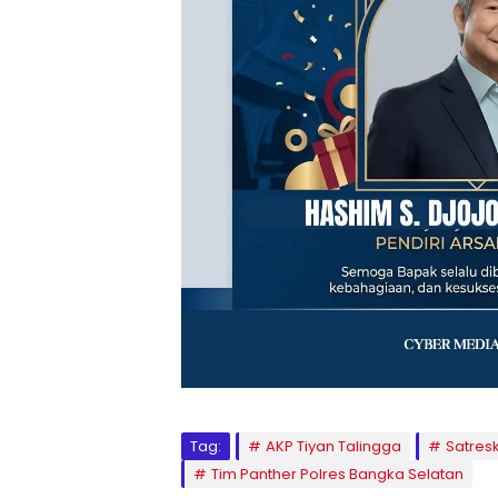
Tag:
AKP Tiyan Talingga
Satresk
Tim Panther Polres Bangka Selatan