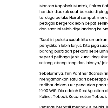
Mantan Kapolsek Muntok, Polres Bab
hendak dicokok saat berada di pinggi
terduga pelaku Hairul sempat menco
petugas bergerak lebih cepat sehin
dan saat ini telah digelandang ke Ma
“Saat ini pelaku sudah kita amankan 
penyidikan lebih lanjut. Kita juga
barang bukti dari perkara sebelumny
seperti pelbagai jenis kunci ring uk
setang, obeng tang dan lainnya,” jel
Sebelumnya, Tim Panther Satreskrim
mengamankan satu dari beberapa o
terlibat dalam TKP pencurian pada S
19.00 WIB. Dia adalah Resi Agustian a
Kelinci, Toboali, Kecamatan Toboali.
Petugas berhasil meringkus pelaku 