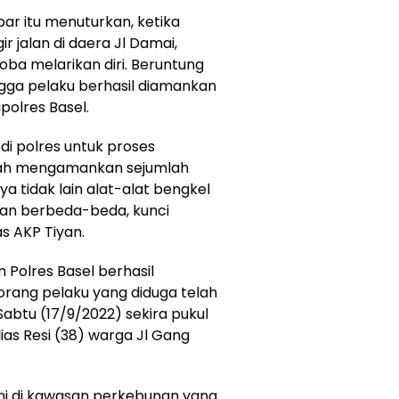
ar itu menuturkan, ketika
r jalan di daera Jl Damai,
ba melarikan diri. Beruntung
gga pelaku berhasil diamankan
polres Basel.
di polres untuk proses
 sudah mengamankan sejumlah
a tidak lain alat-alat bengkel
uran berbeda-beda, kunci
as AKP Tiyan.
 Polres Basel berhasil
rang pelaku yang diduga telah
abtu (17/9/2022) sekira pukul
lias Resi (38) warga Jl Gang
ini di kawasan perkebunan yang