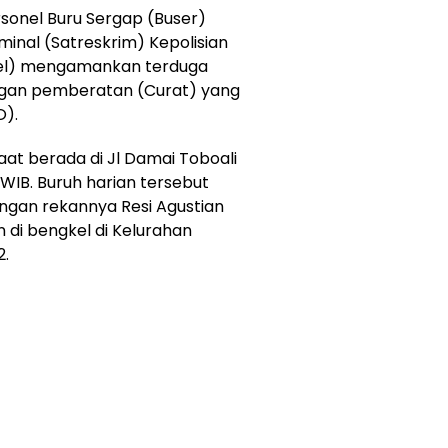
rsonel Buru Sergap (Buser)
minal (Satreskrim) Kepolisian
asel) mengamankan terduga
ngan pemberatan (Curat) yang
O).
aat berada di Jl Damai Toboali
 WIB. Buruh harian tersebut
engan rekannya Resi Agustian
 di bengkel di Kelurahan
2.