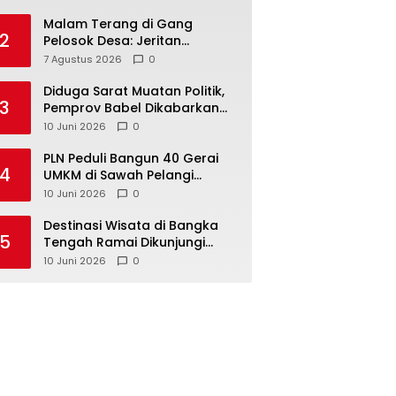
Malam Terang di Gang
2
Pelosok Desa: Jeritan
Harapan Ketua APDESI
7 Agustus 2026
0
Bangka Tengah untuk PLN
Babel
‎Diduga Sarat Muatan Politik,
3
Pemprov Babel Dikabarkan
Lakukan Rotasi Besar-
10 Juni 2026
0
besaran ASN hingga PPPK
‎PLN Peduli Bangun 40 Gerai
4
UMKM di Sawah Pelangi
Namang, Dorong
10 Juni 2026
0
‎Destinasi Wisata di Bangka
5
Tengah Ramai Dikunjungi
Masyarakat Saat Libur dan
10 Juni 2026
0
Akhir Pekan