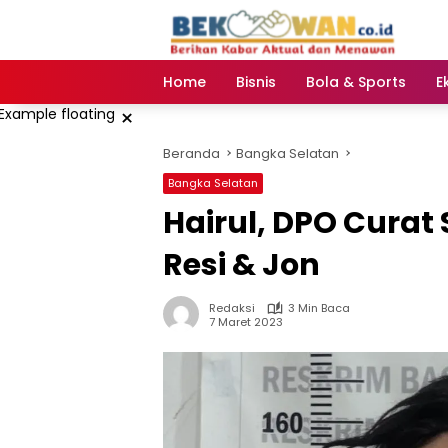
Langsung
ke
konten
Home
Bisnis
Bola & Sports
E
×
Beranda
Bangka Selatan
Bangka Selatan
Hairul, DPO Curat
Resi & Jon
Redaksi
3 Min Baca
7 Maret 2023