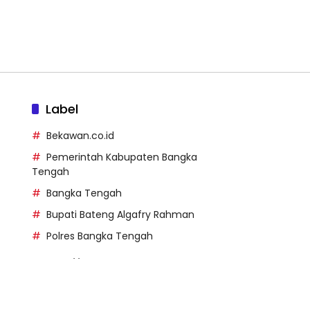
Label
Bekawan.co.id
Pemerintah Kabupaten Bangka
Tengah
Bangka Tengah
Bupati Bateng Algafry Rahman
Polres Bangka Tengah
https://perpusip.pamekasank
ab.go.id/
https://pelra.maritim.go.id/