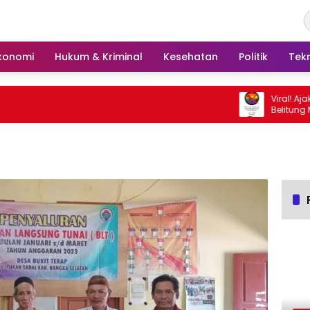
konomi
Hukum & Kriminal
Kesehatan
Politik
Tek
Viral! Ajakan Tola
Belitung Menggem