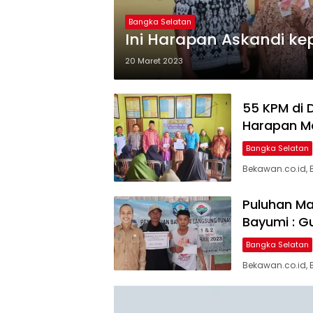
Bangka Selatan
Ini Harapan Askandi ke
20 Maret 2023
55 KPM di 
Harapan M
Bangka Selatan
Bekawan.co.id,
Puluhan Ma
Bayumi : G
Bangka Selatan
Bekawan.co.id, 