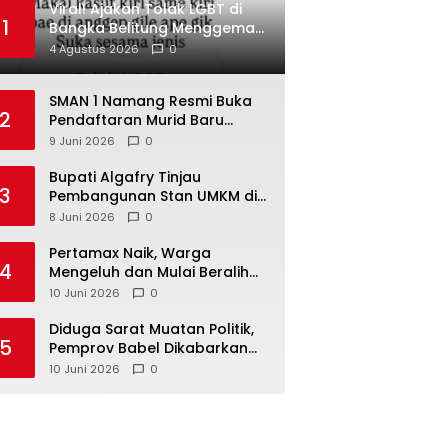
Viral! Ajakan Tolak LGBT di
1
Bangka Belitung Menggema
di Media Sosial
4 Agustus 2026
0
SMAN 1 Namang Resmi Buka
2
Pendaftaran Murid Baru
2026/2027
9 Juni 2026
0
‎Bupati Algafry Tinjau
3
Pembangunan Stan UMKM di
Pelangi Sawah Namang,
8 Juni 2026
0
Dorong Wisata dan Ekonomi
Lokal Kian Tertata
‎Pertamax Naik, Warga
4
Mengeluh dan Mulai Beralih
ke Pertalite Meski Harus Antre
10 Juni 2026
0
‎Diduga Sarat Muatan Politik,
5
Pemprov Babel Dikabarkan
Lakukan Rotasi Besar-
10 Juni 2026
0
besaran ASN hingga PPPK