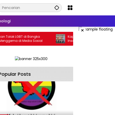
nologi
×
k LGBT di Bangka
‎Kapolres Bateng Perkuat Sinergi Bersa
a di Media Sosial
Insan Media, Dorong Penyebaran
Informasi Akurat dan Layanan Polri 110
Popular Posts