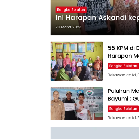
Bangka Selatan
Ini Harapan Askandi ke
20 Maret 2023
55 KPM di 
Harapan M
Bangka Selatan
Bekawan.co.id,
Puluhan Ma
Bayumi : G
Bangka Selatan
Bekawan.co.id, 