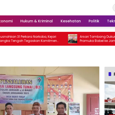
konomi
Hukum & Kriminal
Kesehatan
Politik
Tek
1 Perkara Narkoba, Kejari
Arsari Tambang Dukung Kontin
ngah Tegaskan Komitmen
Pramuka Babel ke Jamnas XII, K
ejahatan Hingga Tuntas
Sinergi Cetak Generasi Berkarakt