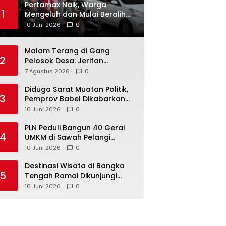
‎Pertamax Naik, Warga
1
Mengeluh dan Mulai Beralih
ke Pertalite Meski Harus Antre
10 Juni 2026
0
Malam Terang di Gang
2
Pelosok Desa: Jeritan
Harapan Ketua APDESI
7 Agustus 2026
0
Bangka Tengah untuk PLN
Babel
‎Diduga Sarat Muatan Politik,
3
Pemprov Babel Dikabarkan
Lakukan Rotasi Besar-
10 Juni 2026
0
besaran ASN hingga PPPK
‎PLN Peduli Bangun 40 Gerai
4
UMKM di Sawah Pelangi
Namang, Dorong
10 Juni 2026
0
‎Destinasi Wisata di Bangka
5
Tengah Ramai Dikunjungi
Masyarakat Saat Libur dan
10 Juni 2026
0
Akhir Pekan