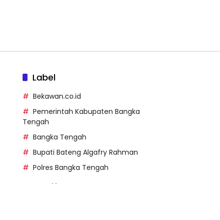
Label
Bekawan.co.id
Pemerintah Kabupaten Bangka
Tengah
Bangka Tengah
Bupati Bateng Algafry Rahman
Polres Bangka Tengah
https://perpusip.pamekasank
ab.go.id/
https://pelra.maritim.go.id/