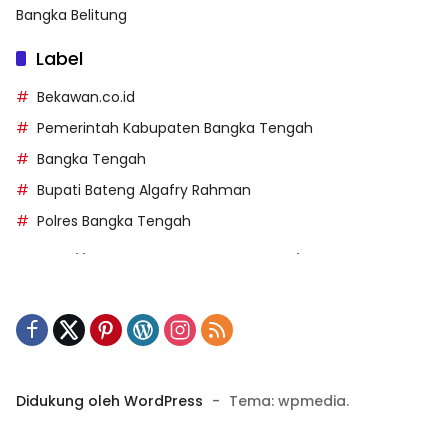
Bangka Belitung
Label
Bekawan.co.id
Pemerintah Kabupaten Bangka Tengah
Bangka Tengah
Bupati Bateng Algafry Rahman
Polres Bangka Tengah
https://perpusip.pamekasankab.go.id/
https://pelra.maritim.go.id/
https://kecsitim.sitarokab.go.id/
https://destinasi.sitarokab.go.id/
https://www.bdslot88vpn.com/
Didukung oleh WordPress
-
Tema: wpmedia.
https://ukpbj.natunakab.go.id/