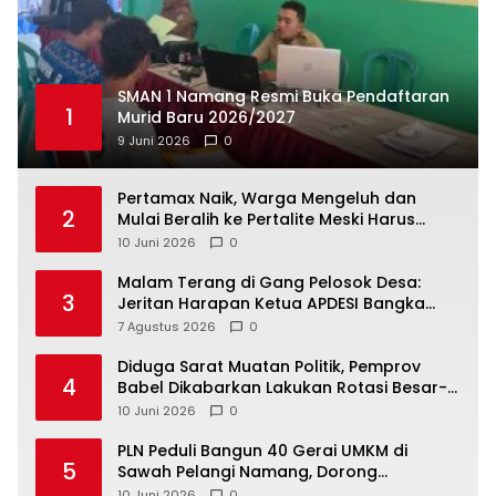
SMAN 1 Namang Resmi Buka Pendaftaran
1
Murid Baru 2026/2027
9 Juni 2026
0
‎Pertamax Naik, Warga Mengeluh dan
2
Mulai Beralih ke Pertalite Meski Harus
10 Juni 2026
0
Malam Terang di Gang Pelosok Desa:
3
Jeritan Harapan Ketua APDESI Bangka
Tengah untuk PLN Babel
7 Agustus 2026
0
‎Diduga Sarat Muatan Politik, Pemprov
4
Babel Dikabarkan Lakukan Rotasi Besar-
10 Juni 2026
0
‎PLN Peduli Bangun 40 Gerai UMKM di
5
Sawah Pelangi Namang, Dorong
10 Juni 2026
0