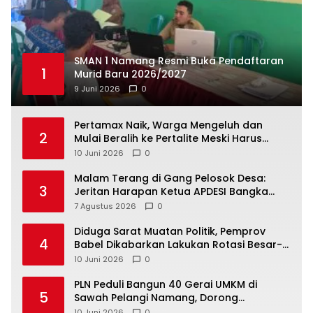
SMAN 1 Namang Resmi Buka Pendaftaran
1
Murid Baru 2026/2027
9 Juni 2026
0
‎Pertamax Naik, Warga Mengeluh dan
2
Mulai Beralih ke Pertalite Meski Harus
10 Juni 2026
0
Malam Terang di Gang Pelosok Desa:
3
Jeritan Harapan Ketua APDESI Bangka
Tengah untuk PLN Babel
7 Agustus 2026
0
‎Diduga Sarat Muatan Politik, Pemprov
4
Babel Dikabarkan Lakukan Rotasi Besar-
10 Juni 2026
0
‎PLN Peduli Bangun 40 Gerai UMKM di
5
Sawah Pelangi Namang, Dorong
10 Juni 2026
0