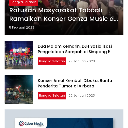
Bangka Selatan
Ratusan Masyarakat Toboali
Ramaikan Konser Genza Music di
Balai Wisata
5 Februari 2023
Dua Malam Kemarin, DLH Sosialisasi
Pengelolaan Sampah di Simpang 5
Bangka Selatan
29 Januari 2023
Konser Amal Kembali Dibuka, Bantu
Penderita Tumor di Airbara
Bangka Selatan
22 Januari 2023