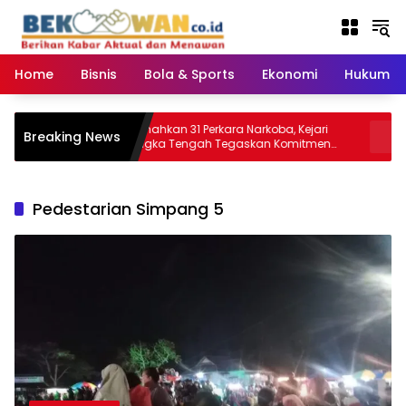
Langsung
ke
konten
Home
Bisnis
Bola & Sports
Ekonomi
Hukum & 
Musnahkan 31 Perkara Narkoba, Kejari
Arsari
Breaking News
Bangka Tengah Tegaskan Komitmen
Pramuk
Berantas Kejahatan Hingga Tuntas
Sinergi
Pedestarian Simpang 5