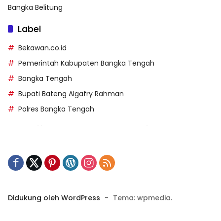
Bangka Belitung
Label
Bekawan.co.id
Pemerintah Kabupaten Bangka Tengah
Bangka Tengah
Bupati Bateng Algafry Rahman
Polres Bangka Tengah
https://perpusip.pamekasankab.go.id/
https://pelra.maritim.go.id/
https://kecsitim.sitarokab.go.id/
https://destinasi.sitarokab.go.id/
https://www.bdslot88vpn.com/
Didukung oleh WordPress
-
Tema: wpmedia.
https://ukpbj.natunakab.go.id/