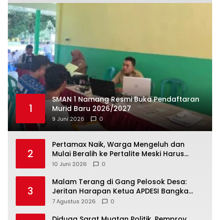
SMAN 1 Namang Resmi Buka Pendaftaran
1
Murid Baru 2026/2027
9 Juni 2026
0
‎Pertamax Naik, Warga Mengeluh dan
2
Mulai Beralih ke Pertalite Meski Harus
10 Juni 2026
0
Malam Terang di Gang Pelosok Desa:
3
Jeritan Harapan Ketua APDESI Bangka
Tengah untuk PLN Babel
7 Agustus 2026
0
‎Diduga Sarat Muatan Politik, Pemprov