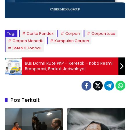
Tag:
Cerita Pendek
Cerpen
Cerpen Lucu
Cerpen Menarik
Kumpulan Cerpen
SMAN 3 Toboali
Bus Damri Rute PKP – Keretak – Koba Resmi
Beroperasi, Berikut Jadwalnya!
Pos Terkait