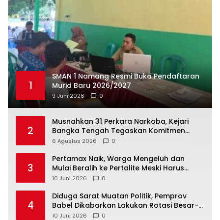
SMAN 1 Namang Resmi Buka Pendaftaran
1
Murid Baru 2026/2027
9 Juni 2026
0
Musnahkan 31 Perkara Narkoba, Kejari
2
Bangka Tengah Tegaskan Komitmen
Berantas Kejahatan Hingga Tuntas
6 Agustus 2026
0
‎Pertamax Naik, Warga Mengeluh dan
3
Mulai Beralih ke Pertalite Meski Harus
10 Juni 2026
0
‎Diduga Sarat Muatan Politik, Pemprov
4
Babel Dikabarkan Lakukan Rotasi Besar-
10 Juni 2026
0