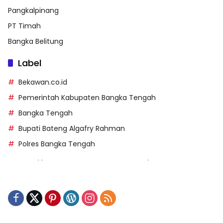
Pangkalpinang
PT Timah
Bangka Belitung
Label
Bekawan.co.id
Pemerintah Kabupaten Bangka Tengah
Bangka Tengah
Bupati Bateng Algafry Rahman
Polres Bangka Tengah
https://perpusip.pamekasankab.go.id/
https://pelra.maritim.go.id/
https://kecsitim.sitarokab.go.id/
https://destinasi.sitarokab.go.id/