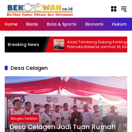
Langsung
ke
konten
Home
Bisnis
Bola & Sports
Ekonomi
Hukum & 
Narkoba, Kejari
Arsari Tambang Dukung Kontingen
Breaking News
skan Komitmen
Pramuka Babel ke Jamnas XII, Kwarda:
Hingga Tuntas
Sinergi Cetak Generasi Berkarakter
Desa Celagen
Bangka Selatan
Desa Celagen Jadi Tuan Rumah